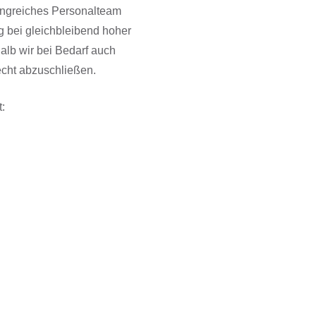
fangreiches Personalteam
g bei gleichbleibend hoher
halb wir bei Bedarf auch
echt abzuschließen.
t: